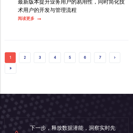
最新版本提升业务用户的易用性，同时简化技
术用户的开发与管理流程
阅读更多
当前页
页面
页面
页面
页面
页面
页面
NEXT PAG
1
2
3
4
5
6
7
›
LAST PAGE
»
下一步，释放数据潜能，洞察实时先