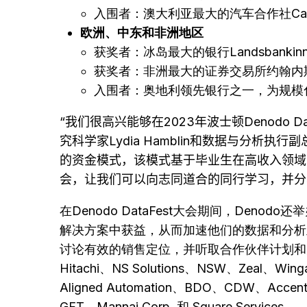
入围者：澳大利亚最大的汽车合作社Capr
欧洲、中东和非洲地区
获奖者：冰岛最大的银行Landsbank
获奖者：非洲最大的证券交易所约翰内
入围者：奥地利领先银行之一，为规模化企业提
“我们很高兴能够在
2023
年波士顿
Denodo Da
究科学家
Lydia Hamblin
和数据与分析执行副
的资金模式，该模式基于毕业生在高收入领域
会，让我们可以向志同道合的同行学习，并分
在Denodo DataFest大会期间，De
解决方案中获益，从而加速他们的数据和分析
讨论有效的销售定位，并听取合作伙伴计划和
Hitachi、NS Solutions、NSW、Zeal、Winga
Aligned Automation、BDO、CDW、Accentu
GFT、Mannai Corp. 和 Square Services。