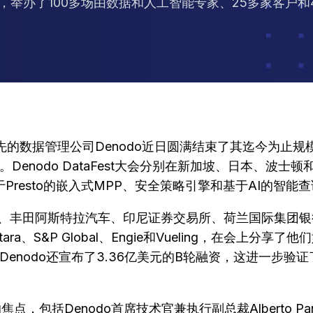
，举办了100多场由数据和人工智能专家、25多家客户
先的数据管理公司Denodo近日圆满结束了其迄今为止规模
enodo DataFest大会分别在新加坡、日本、波士
Presto的嵌入式MPP、安全策略引擎和基于AI的智能
田阿斯特拉汽车、印尼证券交易所、荷兰国际集团银行、Mint Mob
achi Vantara、S&P Global、Engie和Vuelin
nodo还宣布了3.36亿美元的B轮融资，这进一步验证
包括Denodo首席技术官兼执行副总裁Alberto Pan、Intelli