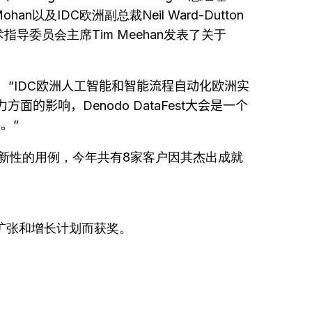
v Mohan以及IDC欧洲副总裁Neil Ward-Dutton
导委员会主席Tim Meehan发表了关于
。
，
”IDC
欧洲人工智能和智能流程自动化欧洲实
力方面的影响，
Denodo DataFest
大会是一个
讲。
”
创新性的用例，今年共有8家客户因其杰出成就
的扩张和增长计划而获奖。