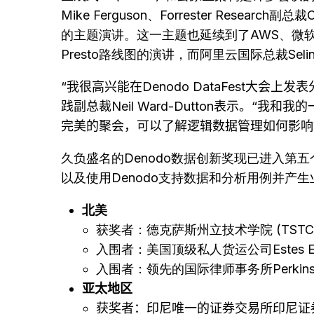
Mike Ferguson、Forrester Research副
的主题演讲。这一主题也延续到了AWS、微软、
Presto路线图的演讲，而阿里云国际总裁Sel
“我很高兴能在
Denodo DataFest
大会上发表
践副总裁
Neil Ward-Dutton
表示。
“
我和我的
完美的聚会，可以了解逻辑数据管理如何影响
久负盛名的Denodo数据创新奖现已进入
以及使用Denodo支持数据和分析用例并产
北美
获奖者：德克萨斯州立技术学院 (TS
入围者：美国顶级私人货运公司Estes E
入围者：领先的国际律师事务所Perkin
亚太地区
获奖者：印尼唯一的证券交易所印尼证