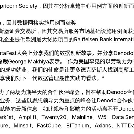
icorn Society，因其在分析卓越中心用例方面的创新
inn，因其数据网格实施用例而获奖。
斯堡证券交易所，因其交易所服务市场基础设施用例而获
供欧洲最大贷款项目的Raiffeisen Bank Intern
taFest
大会上分享我们的数据创新故事，并分享
Denodo
总裁
George Makhiya
表示。
“
作为美国罕见的以劳动力为
的成功就业，我们的使命是让更多德克萨斯人找到高薪
享我们对下一代数据管理最佳实践的看法。”
nodo还举办了两场为期半天的合作伙伴峰会，旨在帮助Den
业务。这些以思想领导力为重点的峰会让Denodo合作
赋能的最新信息。如此规模和影响力的活动离不开Deno
rk1st、Amplifi、Twenty20、Mainline、W5、Data Sent
re、Minsalt、FastCube、BITanium、Axians、NTTDat