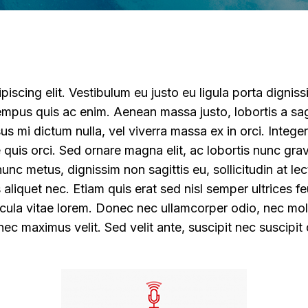
iscing elit. Vestibulum eu justo eu ligula porta digniss
tempus quis ac enim. Aenean massa justo, lobortis a sag
us mi dictum nulla, vel viverra massa ex in orci. Integer
 quis orci. Sed ornare magna elit, ac lobortis nunc gra
nc metus, dignissim non sagittis eu, sollicitudin at lec
s aliquet nec. Etiam quis erat sed nisl semper ultrices 
cula vitae lorem. Donec nec ullamcorper odio, nec mol
ec maximus velit. Sed velit ante, suscipit nec suscipit q